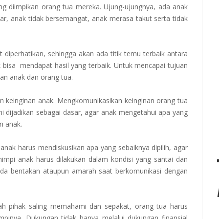
g diimpikan orang tua mereka. Ujung-ujungnya, ada anak
jar, anak tidak bersemangat, anak merasa takut serta tidak
iperhatikan, sehingga akan ada titik temu terbaik antara
 bisa mendapat hasil yang terbaik. Untuk mencapai tujuan
kan anak dan orang tua.
n keinginan anak. Mengkomunikasikan keinginan orang tua
i dijadikan sebagai dasar, agar anak mengetahui apa yang
n anak.
nak harus mendiskusikan apa yang sebaiknya dipilih, agar
pi anak harus dilakukan dalam kondisi yang santai dan
ada bentakan ataupun amarah saat berkomunikasi dengan
ah pihak saling memahami dan sepakat, orang tua harus
inya. Dukungan tidak hanya melalui dukungan finansial