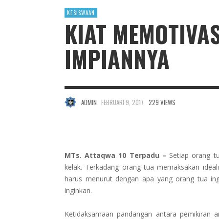
KESISWAAN
KIAT MEMOTIVA
IMPIANNYA
ADMIN
FEBRUARI 9, 2017
229 VIEWS
MTs. Attaqwa 10 Terpadu –
Setiap orang t
kelak. Terkadang orang tua memaksakan ide
harus menurut dengan apa yang orang tua i
inginkan.
Ketidaksamaan pandangan antara pemikiran an