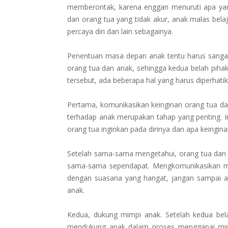
memberontak, karena enggan menuruti apa yan
dan orang tua yang tidak akur, anak malas bela
percaya diri dan lain sebagainya.
Penentuan masa depan anak tentu harus sangat d
orang tua dan anak, sehingga kedua belah pihak
tersebut, ada beberapa hal yang harus diperhati
Pertama, komunikasikan keinginan orang tua da
terhadap anak merupakan tahap yang penting. In
orang tua inginkan pada dirinya dan apa keingina
Setelah sama-sama mengetahui, orang tua dan a
sama-sama sependapat. Mengkomunikasikan mim
dengan suasana yang hangat, jangan sampai 
anak.
Kedua, dukung mimpi anak. Setelah kedua bel
mendukung anak dalam proses menggapai mimp