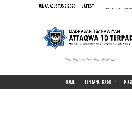
JUMAT, AGUSTUS 7 2026
LATEST
APA ITU E-LEARNI
PENTINGKAH MENY
OUTING CLASS SIS
PERINGATAN 17 A
Pendidikan Berakhlak Mulia
HOME
TENTANG KAMI
KEG
PENAMPILAN MARAWIS MTS ATTAQWA 10 TER
ADMIN
JANUARI 6, 2017