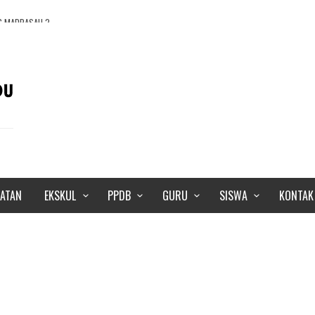
NG MADRASAH ?
EKOLAHKAN ANAK DI MADRASAH?
WA-SISWI KELAS 7 TAHUN 2018
GUSTUS
IATAN
EKSKUL
PPDB
GURU
SISWA
KONTAK
PADU